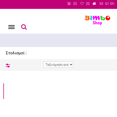
[0]
[0]
ΕΛ
EN
Menu
Αναζήτηση
Στολισμοί
|
Φίλτρα