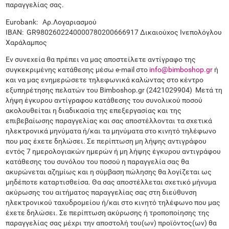
παραγγελίας σας.
Eurobank: Αρ.Λογαριασμού
IBAN: GR9802602240000780200666917 Δικαιούχος Ινεπολόγλου
Χαράλαμπος
Εν συνεχεία θα πρέπει να μας αποστείλετε αντίγραφο της
συγκεκριμένης κατάθεσης μέσω e-mail στο
info@bimboshop.gr
ή
και να μας ενημερώσετε τηλεφωνικά καλώντας στο κέντρο
εξυπηρέτησης πελατών του Bimboshop.gr (2421029904) Μετά τη
λήψη έγκυρου αντίγραφου κατάθεσης του συνολικού ποσού
ακολουθείται η διαδικασία της επεξεργασίας και της
επιβεβαίωσης παραγγελίας και σας αποστέλλονται τα σχετικά
ηλεκτρονικά μηνύματα ή/και τα μηνύματα στο κινητό τηλέφωνο
που μας έχετε δηλώσει. Σε περίπτωση μη λήψης αντιγράφου
εντός 7 ημερολογιακών ημερών ή μη λήψης έγκυρου αντιγράφου
κατάθεσης του συνόλου του ποσού η παραγγελία σας θα
ακυρώνεται αζημίως και η σύμβαση πώλησης θα λογίζεται ως
μηδέποτε καταρτισθείσα. Θα σας αποστέλλεται σχετικό μήνυμα
ακύρωσης του αιτήματος παραγγελίας σας στη διεύθυνση
ηλεκτρονικού ταχυδρομείου ή/και στο κινητό τηλέφωνο που μας
έχετε δηλώσει. Σε περίπτωση ακύρωσης ή τροποποίησης της
παραγγελίας σας μέχρι την αποστολή του(ων) προϊόντος(ων) θα