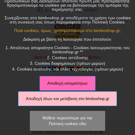
Προσωπικών σας Δεδομένων αποτελεί πρώτη μας προτεραιότητα.
Αρ. Γ.Ε.ΜΗ.: 049729844000
Χρησιμοποιούμε τα cookies για να βελτιώσουμε την εμπειρία της
περιήγησής σας.
Διακριτικός τίτλος: ΒΙΜΒΟ
Συνεχίζοντας στο bimboshop.gr αποδέχεστε τη χρήση των cookies
ΑΦΜ: 027848350
στη συσκευή σας όπως περιγράφεται στην Πολιτική Cookies.
Ποιά cookies, όμως, χρησιμοποιούμε στο bimboshop.gr;
Διάκριση με βάση τη λειτουργία που επιτελούν:
1. Απολύτως απαραίτητα Cookies - Cookies λειτουργικότητας του
bimboshop.gr **
Δεκτές οι Πιστωτικές Κάρτες:
2. Cookies απόδοσης
3. Cookies διαφημίσεων (τρίτων μερών)
4. Cookies ανάλυσης και άλλες τεχνολογίες (τρίτων μερών)
Αποδοχή απαραίτητων
Αποδοχή όλων και μετάβαση στο bimboshop.gr
Μάθετε περισσότερα για την
Πολιτική cookies εδώ
© 2026 bimboshop.gr
eshop created and powered by
think.gr AE