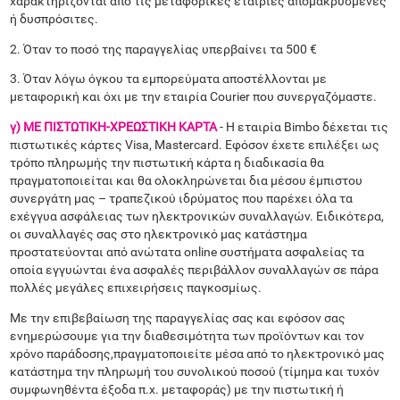
χαρακτηρίζονται από τις μεταφορικές εταιρίες απομακρυσμένες
ή δυσπρόσιτες.
2. Όταν το ποσό της παραγγελίας υπερβαίνει τα 500 €
3. Όταν λόγω όγκου τα εμπορεύματα αποστέλλονται με
μεταφορική και όχι με την εταιρία Courier που συνεργαζόμαστε.
γ) ΜΕ ΠΙΣΤΩΤΙΚΗ-ΧΡΕΩΣΤΙΚΗ ΚΑΡΤΑ
- Η εταιρία Bimbo δέχεται τις
πιστωτικές κάρτες Visa, Mastercard. Εφόσον έχετε επιλέξει ως
τρόπο πληρωμής την πιστωτική κάρτα η διαδικασία θα
πραγματοποιείται και θα ολοκληρώνεται δια μέσου έμπιστου
συνεργάτη μας – τραπεζικού ιδρύματος που παρέχει όλα τα
εχέγγυα ασφάλειας των ηλεκτρονικών συναλλαγών. Ειδικότερα,
οι συναλλαγές σας στο ηλεκτρονικό μας κατάστημα
προστατεύονται από ανώτατα online συστήματα ασφαλείας τα
οποία εγγυώνται ένα ασφαλές περιβάλλον συναλλαγών σε πάρα
πολλές μεγάλες επιχειρήσεις παγκοσμίως.
Με την επιβεβαίωση της παραγγελίας σας και εφόσον σας
ενημερώσουμε για την διαθεσιμότητα των προϊόντων και τον
χρόνο παράδοσης,πραγματοποιείτε μέσα από το ηλεκτρονικό μας
κατάστημα την πληρωμή του συνολικού ποσού (τίμημα και τυχόν
συμφωνηθέντα έξοδα π.χ. μεταφοράς) με την πιστωτική ή