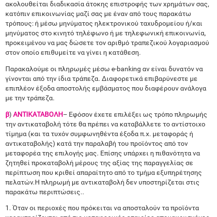
ακολουθείται διαδικασία άτοκης επιστροφής των χρημάτων σας,
κατόπιν επικοινωνίας μαζί σας με έναν από τους παρακάτω
τρόπους: ή μέσω μηνύματος ηλεκτρονικού ταχυδρομείου ή/και
μηνύματος στο κινητό τηλέφωνο ή με τηλεφωνική επικοινωνία,
προκειμένου να μας δώσετε τον αριθμό τραπεζικού λογαριασμού
στον οποίο επιθυμείτε να γίνει η κατάθεση.
Παρακαλούμε οι πληρωμές μέσω e-banking αν είναι δυνατόν να
γίνονται από την ίδια τράπεζα. Διαφορετικά επιβαρύνεστε με
επιπλέον έξοδα αποστολής εμβάσματος που διαφέρουν ανάλογα
με την τράπεζα.
β
)
ΑΝΤΙΚΑΤΑΒΟΛΗ
– Εφόσον έχετε επιλέξει ως τρόπο πληρωμής
την αντικαταβολή τότε θα πρέπει να καταβάλλετε το αντίστοιχο
τίμημα (και τα τυχόν συμφωνηθέντα έξοδα π.χ. μεταφοράς ή
αντικαταβολής) κατά την παραλαβή του προϊόντος από τον
μεταφορέα της επιλογής μας. Επίσης υπάρχει η πιθανότητα να
ζητηθεί προκαταβολή μέρους της αξίας της παραγγελίας σε
περίπτωση που κριθεί απαραίτητο από το τμήμα εξυπηρέτησης
πελατών.Η πληρωμή με αντικαταβολή δεν υποστηρίζεται στις
παρακάτω περιπτώσεις..
1. Όταν οι περιοχές που πρόκειται να αποσταλούν τα προϊόντα