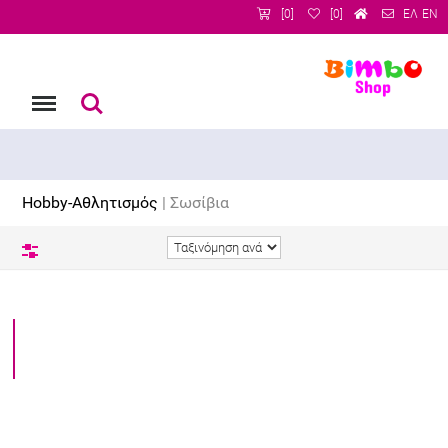
[0]
[0]
ΕΛ
EN
Menu
Αναζήτηση
Hobby-Αθλητισμός
| Σωσίβια
Φίλτρα