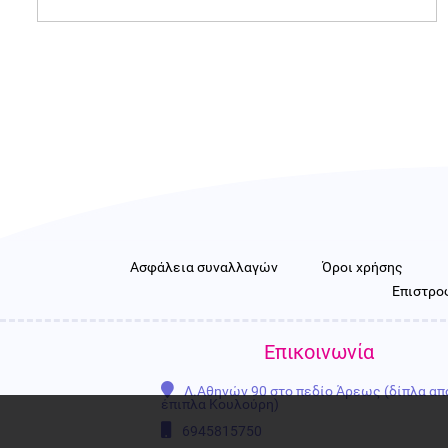
Ασφάλεια συναλλαγών
Όροι χρήσης
Επιστροφ
Επικοινωνία
Λ.Αθηνών 90 στο πεδίο Άρεως (δίπλα απ
έπιπλα Κουλούρη)
6945815750