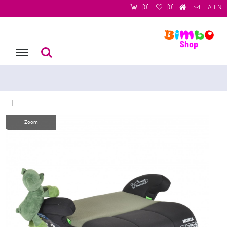
[0]
[0]
ΕΛ
EN
Menu
Αναζήτηση
|
Zoom