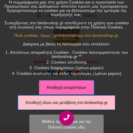
Η συμμόρφωση μας στη χρήση Cookies και η προστασία των
Προσωπικών σας Δεδομένων αποτελεί πρώτη μας προτεραιότητα.
Αρ. Γ.Ε.ΜΗ.: 049729844000
Χρησιμοποιούμε τα cookies για να βελτιώσουμε την εμπειρία της
περιήγησής σας.
Διακριτικός τίτλος: ΒΙΜΒΟ
Συνεχίζοντας στο bimboshop.gr αποδέχεστε τη χρήση των cookies
ΑΦΜ: 027848350
στη συσκευή σας όπως περιγράφεται στην Πολιτική Cookies.
Ποιά cookies, όμως, χρησιμοποιούμε στο bimboshop.gr;
Διάκριση με βάση τη λειτουργία που επιτελούν:
1. Απολύτως απαραίτητα Cookies - Cookies λειτουργικότητας του
bimboshop.gr **
Δεκτές οι Πιστωτικές Κάρτες:
2. Cookies απόδοσης
3. Cookies διαφημίσεων (τρίτων μερών)
4. Cookies ανάλυσης και άλλες τεχνολογίες (τρίτων μερών)
Αποδοχή απαραίτητων
Αποδοχή όλων και μετάβαση στο bimboshop.gr
Μάθετε περισσότερα για την
Πολιτική cookies εδώ
© 2026 bimboshop.gr