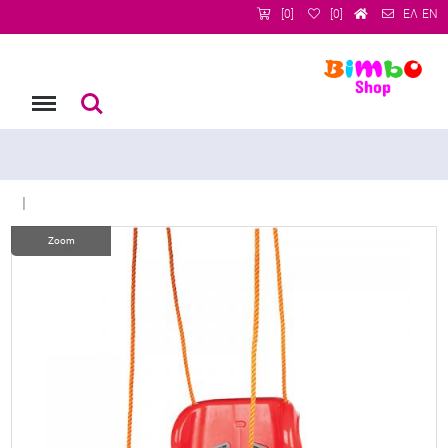
[0]
[0]
ΕΛ
EN
Menu
Αναζήτηση
|
Zoom