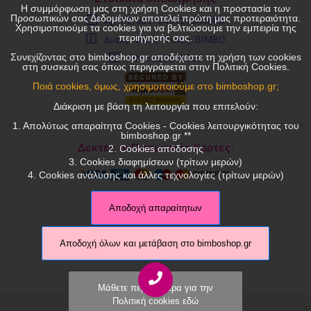
Η συμμόρφωση μας στη χρήση Cookies και η προστασία των
Προσωπικών σας Δεδομένων αποτελεί πρώτη μας προτεραιότητα.
Αρ. Γ.Ε.ΜΗ.: 049729844000
Χρησιμοποιούμε τα cookies για να βελτιώσουμε την εμπειρία της
περιήγησής σας.
Διακριτικός τίτλος: ΒΙΜΒΟ
Συνεχίζοντας στο bimboshop.gr αποδέχεστε τη χρήση των cookies
ΑΦΜ: 027848350
στη συσκευή σας όπως περιγράφεται στην Πολιτική Cookies.
Ποιά cookies, όμως, χρησιμοποιούμε στο bimboshop.gr;
Διάκριση με βάση τη λειτουργία που επιτελούν:
1. Απολύτως απαραίτητα Cookies - Cookies λειτουργικότητας του
bimboshop.gr **
Δεκτές οι Πιστωτικές Κάρτες:
2. Cookies απόδοσης
3. Cookies διαφημίσεων (τρίτων μερών)
4. Cookies ανάλυσης και άλλες τεχνολογίες (τρίτων μερών)
Αποδοχή απαραίτητων
Αποδοχή όλων και μετάβαση στο bimboshop.gr
Μάθετε περισσότερα για την
Πολιτική cookies εδώ
© 2026 bimboshop.gr